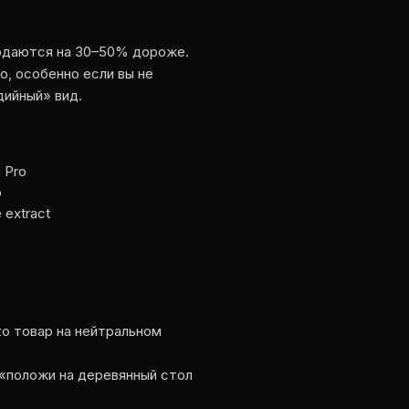
родаются на 30–50% дороже.
о, особенно если вы не
дийный» вид.
 Pro
o
 extract
ко товар на нейтральном
 «положи на деревянный стол