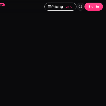
ARN
Pricing
Sign in
−24%