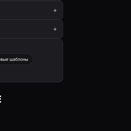
овые шаблоны
E