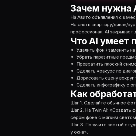
Зачем нужна 
На Авито объявления с каче
Но снять квартиру/диван/кур
профессионал. AI закрывает 
Что AI умеет 
Удалить фон / заменить на
Убрать паразитные предмет
Превратить плоский снимо
Сделать «ракурс по диагона
Дорисовать сцену вокруг 
Сделать инфографику с оп
Как обработат
Шаг 1. Сделайте обычное фо
Шаг 2. На Twin AI: «Создать
сером фоне с мягким светом
Шаг 3. Получите чистый студ
у окна».