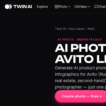
TWIN AI
Explore
Photo
Video
Chat
Twin AI
/
Use cases
/
Avito
AI PHOTO · MARKETPLACE
AI PHO
AVITO L
Generate AI product photos
infographics for Avito (Rus
real estate, second-hand)
photographer — just one 
Create photo — free