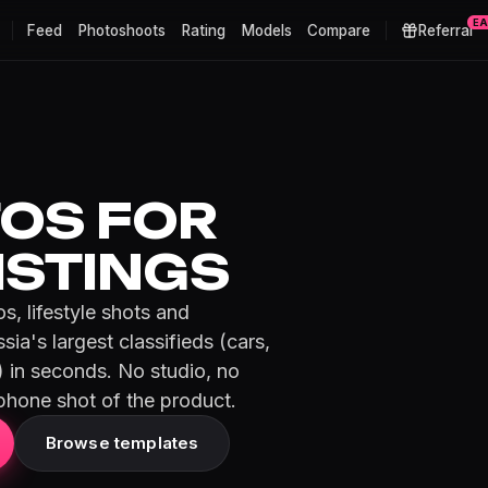
E
Feed
Photoshoots
Rating
Models
Compare
Referral
TOS FOR
ISTINGS
, lifestyle shots and
sia's largest classifieds (cars,
) in seconds. No studio, no
phone shot of the product.
Browse templates