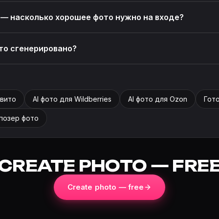
 — насколько хорошее фото нужно на входе?
ото сгенерировано?
Авито
AI фото для Wildberries
AI фото для Ozon
Гот
позер фото
CREATE PHOTO — FRE
Create photo — free