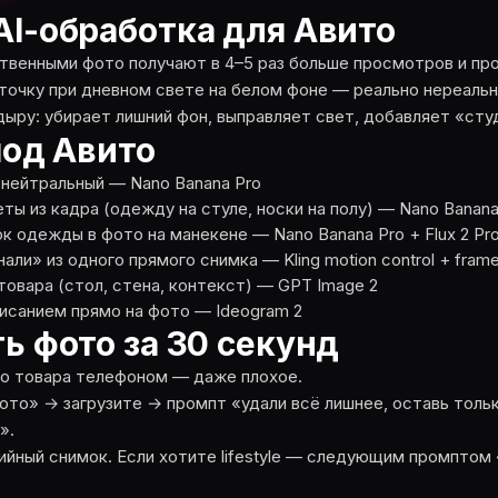
AI-обработка для Авито
ственными фото получают в 4–5 раз больше просмотров и п
точку при дневном свете на белом фоне — реально нереальн
дыру: убирает лишний фон, выправляет свет, добавляет «сту
под Авито
 нейтральный — Nano Banana Pro
ы из кадра (одежду на стуле, носки на полу) — Nano Banana
к одежды в фото на манекене — Nano Banana Pro + Flux 2 Pr
ли» из одного прямого снимка — Kling motion control + frame
товара (стол, стена, контекст) — GPT Image 2
исанием прямо на фото — Ideogram 2
ь фото за 30 секунд
то товара телефоном — даже плохое.
 фото» → загрузите → промпт «удали всё лишнее, оставь толь
».
ийный снимок. Если хотите lifestyle — следующим промптом