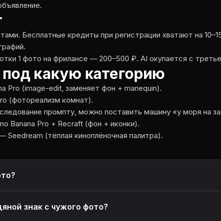
 объявление.
т
тами. Бесплатные кредиты при регистрации хватают на 10–1
графий.
отки 1 фото на фрилансе — 200–500 ₽. AI окупается с третье
 под какую категорию
 Pro (image-edit, заменяет фон + manequin).
Pro (фотореализм комнат).
следование промпту, можно поставить машину «у моря на за
 Banana Pro + Recraft (фон + иконки).
 — Seedream (тёплая киноплёночная палитра).
ото?
дяной знак с чужого фото?