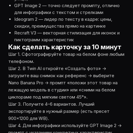
GPT Image 2 — точно следует промпту, отлично
для инфографики с текстом и стрелками
Ideogram 2 — лидер по тексту в кадре: цены,
скидки, преимущества прямо на картинке
Recraft V3 — векторная стилизация для иконок и
пиктограмм характеристик
Как сделать карточку за 10 минут
Шаг 1. Сфотографируйте товар на белом фоне любым
телефоном.
Шаг 2. В Twin AI откройте «Создать фото» →
загрузите ваш снимок как референс → выберите
Nano Banana Pro → промпт «положи этот товар на
лежащую модель в студии» или «сними на белом
циклораме под мягким светом 45°».
Шаг 3. Получите 4–6 вариантов. Лучший
экспортируйте в нужный размер (есть пресет
900×1200 для WB).
Шаг 4. Для инфографики используйте GPT Image 2 →
промпт с указанием конкретных характеристик