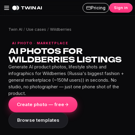
TWIN AI
Pricing
Sign in
Twin AI
/
Use cases
/
Wildberries
AI PHOTO · MARKETPLACE
AI PHOTOS FOR
WILDBERRIES LISTINGS
Generate AI product photos, lifestyle shots and
infographics for Wildberries (Russia's biggest fashion +
general marketplace (~150M users)) in seconds. No
studio, no photographer — just one phone shot of the
product.
Create photo — free
Browse templates