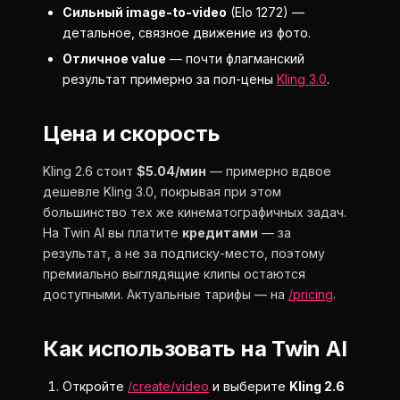
Сильный image-to-video
(Elo 1272) —
детальное, связное движение из фото.
Отличное value
— почти флагманский
результат примерно за пол-цены
Kling 3.0
.
Цена и скорость
Kling 2.6 стоит
$5.04/мин
— примерно вдвое
дешевле Kling 3.0, покрывая при этом
большинство тех же кинематографичных задач.
На Twin AI вы платите
кредитами
— за
результат, а не за подписку-место, поэтому
премиально выглядящие клипы остаются
доступными. Актуальные тарифы — на
/pricing
.
Как использовать на Twin AI
Откройте
/create/video
и выберите
Kling 2.6