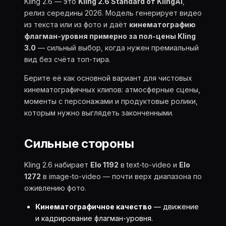
Kling 2.6 — это
Kling 2.6 Standard от KlingAI
,
релиз середины 2026. Модель генерирует видео
из текста или из фото и даёт
кинематографию
флагман-уровня примерно за пол-цены Kling
3.0
— сильный выбор, когда нужен премиальный
вид без счёта топ-тира.
Берите её как основной вариант для чистовых
кинематографичных клипов: атмосферные сцены,
моменты с персонажами и продуктовые ролики,
которым нужно выглядеть законченными.
Сильные стороны
Kling 2.6 набирает
Elo 1192
в text-to-video и
Elo
1272
в image-to-video — почти верх диапазона по
оживлению фото.
Кинематографичное качество
— движение
и кадрирование флагман-уровня.