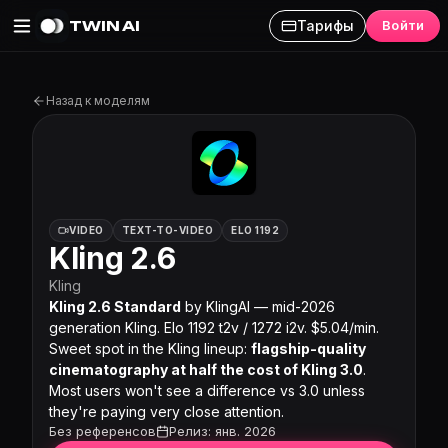
TWIN AI
Тарифы
Войти
Kling 2.6 на Twin AI
Назад к моделям
VIDEO
TEXT-TO-VIDEO
ELO 1192
Kling 2.6
Kling
Kling 2.6 Standard
by KlingAI — mid-2026
generation Kling. Elo 1192 t2v / 1272 i2v. $5.04/min.
Sweet spot in the Kling lineup:
flagship-quality
cinematography at half the cost of Kling 3.0
.
Most users won't see a difference vs 3.0 unless
they're paying very close attention.
Без референсов
Релиз: янв. 2026