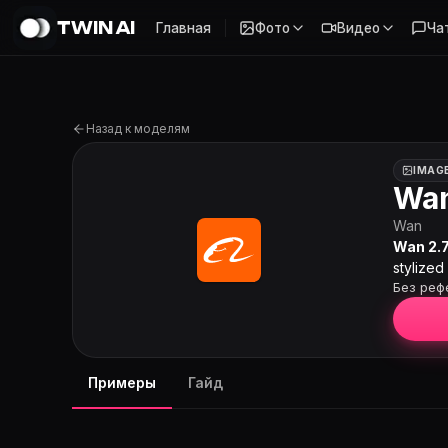
TWIN AI
Главная
Фото
Видео
Ча
Wan 2.7 на Twin AI
Назад к моделям
IMAG
Wan
Wan
Wan 2.
stylized
Без реф
Примеры
Гайд