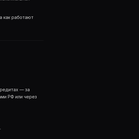
 а как работают
кредитах — за
ами РФ или через
.