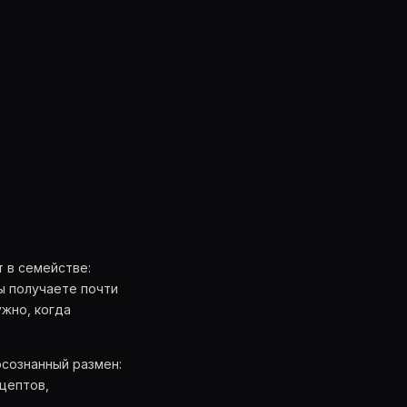
 в семействе:
ы получаете почти
ужно, когда
осознанный размен:
цептов,