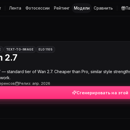
т
Лента
Фотосессии
Рейтинг
Модели
Сравнить
П
E
TEXT-TO-IMAGE
ELO 1105
 2.7
7
— standard tier of Wan 2.7. Cheaper than Pro, similar style strengths
 work.
еренсов
Релиз: апр. 2026
Сгенерировать на этой