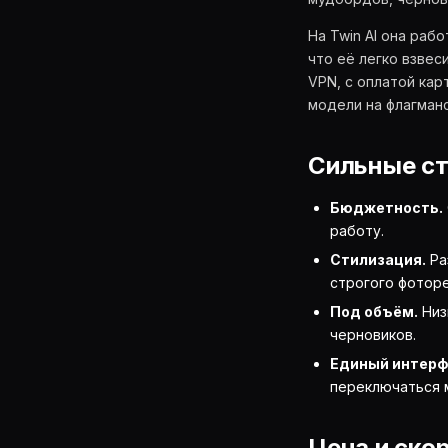
На Twin AI она раб
что её легко взвес
VPN, с оплатой ка
модели на флагман
Сильные с
Бюджетность.
работу.
Стилизация.
Ра
строгого фоторе
Под объём.
Низ
черновиков.
Единый интерф
переключаться 
Цена и ско