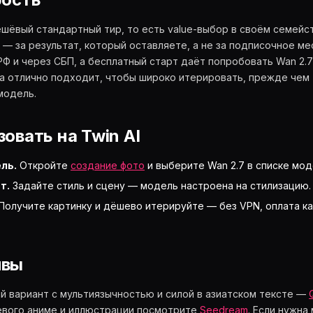
шёвый стандартный тир, то есть value-выбор в своём семейств
 — за результат, который оставляете, а не за подписочное ме
Ф и через СБП, а бесплатный старт даёт попробовать Wan 2.7 
а отлично подходит, чтобы широко итерировать, прежде чем
модель.
овать на Twin AI
ль.
Откройте
создание фото
и выберите Wan 2.7 в списке мод
т.
Задайте стиль и сцену — модель настроена на стилизацию.
Получите картинку и дёшево итерируйте — без VPN, оплата ка
ивы
й вариант с мультиязычностью и силой в азиатском тексте —
вого аниме и иллюстрации посмотрите
Seedream
. Если нужна