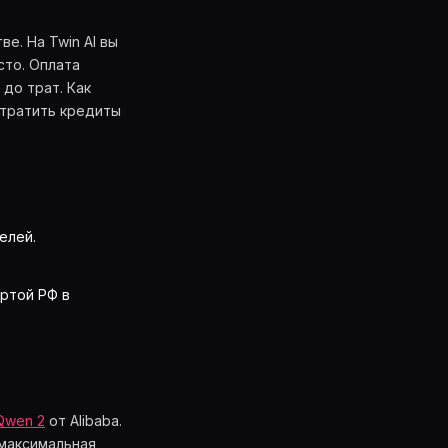
е. На Twin AI вы
сто. Оплата
до трат. Как
 тратить кредиты
елей.
ртой РФ в
Qwen 2
от Alibaba.
 максимальная