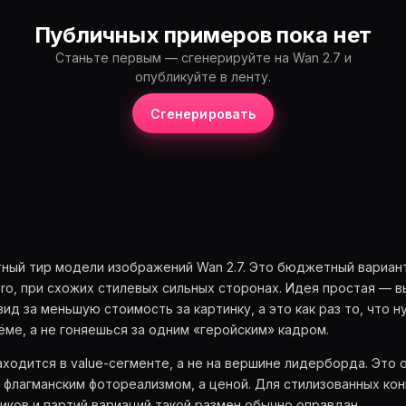
Публичных примеров пока нет
Станьте первым — сгенерируйте на Wan 2.7 и
опубликуйте в ленту.
Сгенерировать
тный тир модели изображений Wan 2.7. Это бюджетный вариант
ro, при схожих стилевых сильных сторонах. Идея простая — в
ид за меньшую стоимость за картинку, а это как раз то, что н
ме, а не гоняешься за одним «геройским» кадром.
находится в value-сегменте, а не на вершине лидерборда. Это 
 флагманским фотореализмом, а ценой. Для стилизованных кон
иков и партий вариаций такой размен обычно оправдан.