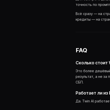
точность по промп
Всё сразу — на ст
кредиты — на стр
FAQ
Сколько стоит 
Это более дешёвый 
результат, а не за
СБП.
Работает ли из
Да. Twin AI работа