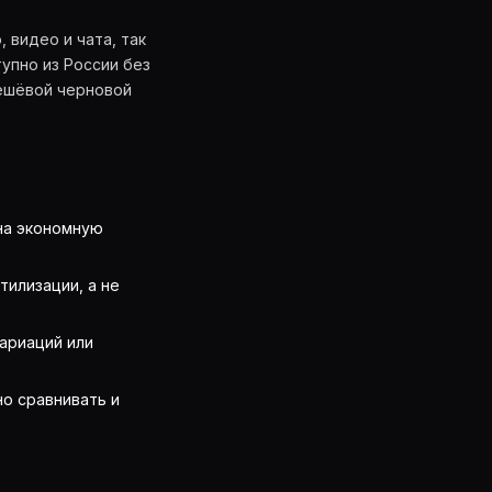
 видео и чата, так
упно из России без
дешёвой черновой
 на экономную
илизации, а не
вариаций или
о сравнивать и