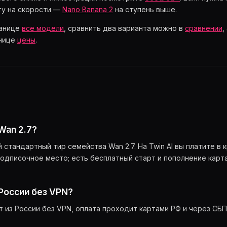
ту на скорости —
Nano Banana 2
на ступень выше.
ранице
все модели
, сравнить два варианта можно в
сравнении
,
анице
цены
.
Wan 2.7?
стандартный тир семейства Wan 2.7. На Twin AI вы платите в 
 подписочное место; есть бесплатный старт и пополнение карт
 России без VPN?
ет из России без VPN, оплата проходит картами РФ и через СБП