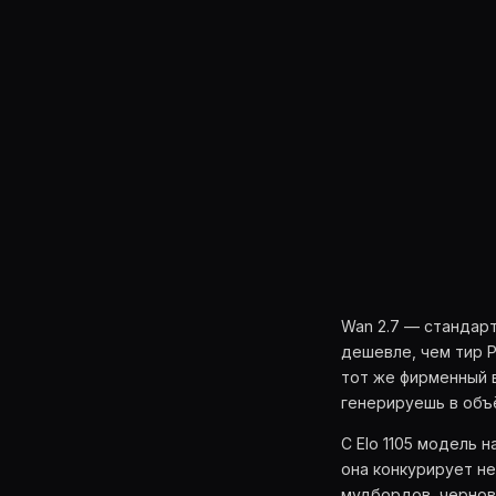
Wan 2.7 — стандар
дешевле, чем тир P
тот же фирменный в
генерируешь в объё
С Elo 1105 модель 
она конкурирует не
мудбордов, чернов