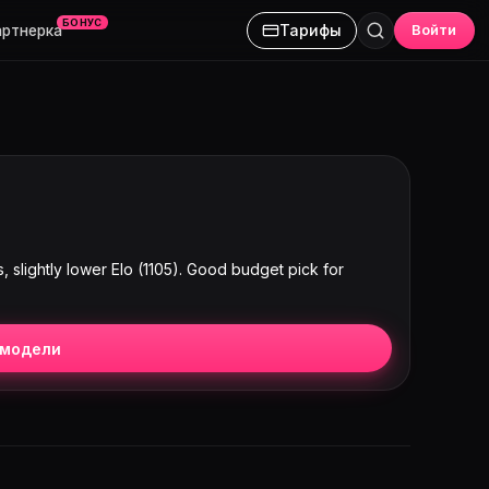
БОНУС
Тарифы
Войти
артнерка
, slightly lower Elo (1105). Good budget pick for
 модели