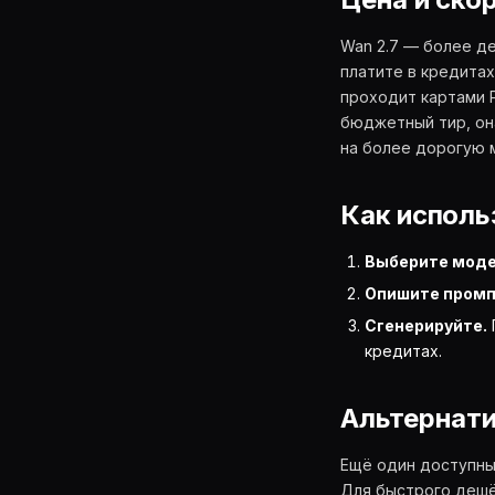
Wan 2.7 — более де
платите в кредитах
проходит картами Р
бюджетный тир, он
на более дорогую 
Как использ
Выберите моде
Опишите промп
Сгенерируйте.
кредитах.
Альтернат
Ещё один доступны
Для быстрого дешё