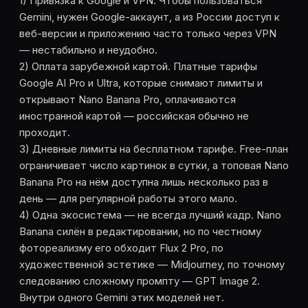
1) Привязка к Google и VPN. Чтобы пользоваться
Gemini, нужен Google-аккаунт, а из России доступ к
веб-версии и приложению часто только через VPN
— нестабильно и неудобно.
2) Оплата зарубежной картой. Платные тарифы
Google AI Pro и Ultra, которые снимают лимиты и
открывают Nano Banana Pro, оплачиваются
иностранной картой — российская обычно не
проходит.
3) Дневные лимиты на бесплатном тарифе. Free-план
ограничивает число картинок в сутки, а топовая Nano
Banana Pro на нём доступна лишь несколько раз в
день — для регулярной работы этого мало.
4) Одна экосистема — не всегда лучший кадр. Nano
Banana силён в редактировании, но по честному
фотореализму его обходит Flux 2 Pro, по
художественной эстетике — Midjourney, по точному
следованию сложному промпту — GPT Image 2.
Внутри одного Gemini этих моделей нет.