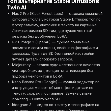
Топ альтернатив Stable Diffusion в
Twin AI
Flux 2 Pro (Black Forest Labs) — сделана командой,
которая стояла у истоков Stable Diffusion: топ по
фотореализму, анатомии и тексту на картинке.
Логичная замена SD там, где нужен честный
реализм без дообучения LoRA.
GPT Image 2 (OpenAI) — лучшее понимание
промпта и логики сцены, силён в инфографике и
коллажах. Туда, где SD без тонкой настройки
путает детали сложного запроса.
Midjourney — эталон художественного качества
«из коробки»: арт, концепты, стилизация без
подбора чекпойнтов и LoRA.
Nano Banana Pro (Google) — лучший редактор по
инструкции: меняет объект, фон и детали по
тексту, сохраняя остальное. Замена связке
inpainting + ControlNet в SD.
Ideogram 3 — лидер по тексту и типографике на
картинке: логотипы, постеры и баннеры с