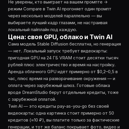
Не уверены, кто выиграет на вашем промпте →
режим Compare в Twin AI прогоняет один промпт
через несколько моделей параллельно — вы
выбираете лучший кадр глазами, не настраивая
локальный пайплайн под каждую.
Цена: своя GPU, облако и Twin AI
Сама модель Stable Diffusion бесплатна, но генерация
— нет. Локальный запуск требует видеокарты:
пригодная GPU на 24 ГБ VRAM стоит десятки тысяч
рублей плюс электричество и время на настройку.
Аренда облачного GPU идёт примерно от $0,2–0,5 в
час, плюс время на разворачивание окружения — и
оплата через зарубежный шлюз. Готовые облака
вроде DreamStudio берут отдельные кредиты, тоже
с зарубежной оплатой.
Twin AI — это кредиты pay-as-you-go без своей
видеокарты: одна картинка стоит примерно от 50
кредитов (≈10 ₽), вы платите только за фактические
генерации, и тот же баланс покрывает фото, видео и