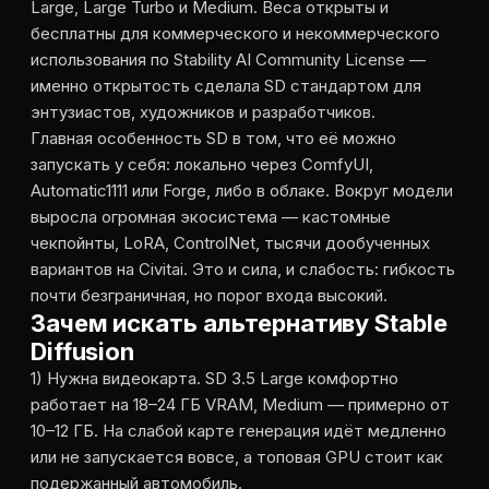
Large, Large Turbo и Medium. Веса открыты и
бесплатны для коммерческого и некоммерческого
использования по Stability AI Community License —
именно открытость сделала SD стандартом для
энтузиастов, художников и разработчиков.
Главная особенность SD в том, что её можно
запускать у себя: локально через ComfyUI,
Automatic1111 или Forge, либо в облаке. Вокруг модели
выросла огромная экосистема — кастомные
чекпойнты, LoRA, ControlNet, тысячи дообученных
вариантов на Civitai. Это и сила, и слабость: гибкость
почти безграничная, но порог входа высокий.
Зачем искать альтернативу Stable
Diffusion
1) Нужна видеокарта. SD 3.5 Large комфортно
работает на 18–24 ГБ VRAM, Medium — примерно от
10–12 ГБ. На слабой карте генерация идёт медленно
или не запускается вовсе, а топовая GPU стоит как
подержанный автомобиль.