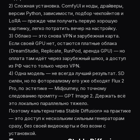
2) Сложная установка. ComfyUI и ноды, драйверы,
версии Python, зависимости, подбор чекпойнтов и
LoRA — прежде чем получить первую хорошую
картинку, легко потратить вечер на настройку.
3) Облако — это снова VPN и зарубежная карта.
Если своей GPU нет, остаются платные облака
(DreamStudio, Replicate, RunPod, аренда GPU) — но
оплата там идёт через зарубежный шлюз, а доступ
из РФ часто только через VPN.
4) Одна модель — не всегда лучший результат. SD
силён, но по фотореализму его уже обходят Flux 2
Pro, по эстетике — Midjourney, по точному
следованию промпту — GPT Image 2. Держать всё
это локально параллельно тяжело.
Поэтому «альтернатива Stable Diffusion» на практике
— это доступ к нескольким сильным генераторам
сразу, без своей видеокарты и без возни с
установкой.