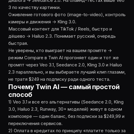
диалога → Seedance 2.0. На блайнд-тестах выше Veo
3 по качеству картинки.
Оживление готового фото (image-to-video), контроль
камеры и движения → Kling 3.0.
Массовый контент для TikTok / Reels, быстро и
дёшево → Hailuo 2.3. Понимает русский, очередь
быстрая.
Не уверены, кто выиграет на вашем промпте →
режим Compare в Twin AI прогоняет один и тот же
промпт через Veo 3.1, Seedance 2.0, Kling 3.0 и Hailuo
2.3 параллельно, и вы выбираете лучший клип глазами,
не тратя $249 на подписку ради одного теста.
Почему Twin AI — самый простой
способ
1) Veo 3.1 и все его альтернативы (Seedance 2.0, Kling
3.0, Hailuo 2.3, Runway, 30+ моделей) живут в одном
композере — один баланс, без подписки за $249,99 и
переключения сервисов.
2) Оплата в кредитах по принципу «платите только за