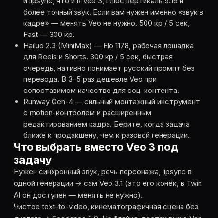
и lipsync, что и в Veo 3, плюс вертикаль 9:16 и
более точный звук. Если вам нужен именно «звук в
кадре» — менять Veo не нужно. 500 кр / 5 сек,
Fast — 300 кр.
Hailuo 2.3 (MiniMax) — Elo 1178, рабочая лошадка
для Reels и Shorts. 300 кр / 5 сек, быстрая
очередь, нативно понимает русский промпт без
перевода. В 3–5 раз дешевле Veo при
сопоставимом качестве для соц-контента.
Runway Gen-4 — сильный монтажный инструмент
с motion-контролем и расширенным
редактированием кадра. Берите, когда задача
ближе к продакшену, чем к разовой генерации.
Что выбрать вместо Veo 3 под
задачу
Нужен синхронный звук, речь персонажа, lipsync в
одной генерации → сам Veo 3.1 (это его конёк, в Twin
AI он доступен — менять не нужно).
Чистое text-to-video, кинематографичная сцена без