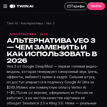
TWIN AI
Тарифы
Войти
Twin AI
/
Альтернативы
/
Veo 3
АЛЬТЕРНАТИВА · 2026
АЛЬТЕРНАТИВА VEO 3
— ЧЕМ ЗАМЕНИТЬ И
КАК ИСПОЛЬЗОВАТЬ В
2026
Veo 3 от Google DeepMind — первая топовая видео-
модель, которая генерирует синхронный звук (речь,
эффекты, эмбиент) прямо в кадре. Сильная штука,
но доступ упирается в подписку Google AI Ultra за
$249,99/мес или поминутную оплату Vertex AI
(~$0,75/сек со звуком), официально из России не
работает, а на чистом качестве картинки её
обходят Seedance 2.0 и Kling 3.0. Ниже — реальные