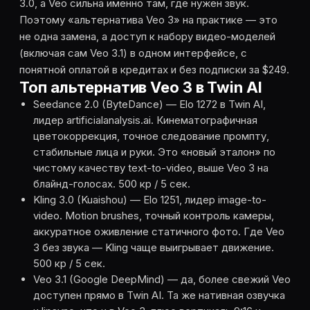
3.0, а Veo сильна именно там, где нужен звук.
Поэтому «альтернатива Veo 3» на практике — это
не одна замена, а доступ к набору видео-моделей
(включая сам Veo 3.1) в одном интерфейсе, с
понятной оплатой в кредитах и без подписки за $249.
Топ альтернатив Veo 3 в Twin AI
Seedance 2.0 (ByteDance) — Elo 1272 в Twin AI,
лидер artificialanalysis.ai. Кинематографичная
цветокоррекция, точное следование промпту,
стабильные лица и руки. Это «новый эталон» по
чистому качеству text-to-video, выше Veo 3 на
блайнд-голосах. 500 кр / 5 сек.
Kling 3.0 (Kuaishou) — Elo 1251, лидер image-to-
video. Motion brushes, точный контроль камеры,
аккуратное оживление статичного фото. Где Veo
3 без звука — Kling чаще выигрывает движение.
500 кр / 5 сек.
Veo 3.1 (Google DeepMind) — да, более свежий Veo
доступен прямо в Twin AI. Та же нативная озвучка