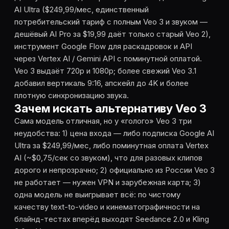
AI Ultra ($249,99/мес, единственный
потребительский тариф с полным Veo 3 и звуком —
дешёвый AI Pro за $19,99 даёт только старый Veo 2),
инструмент Google Flow для раскадровок и API
через Vertex AI / Gemini API с поминутной оплатой.
Veo 3 выдаёт 720p и 1080p; более свежий Veo 3.1
добавил вертикаль 9:16, апскейл до 4K и более
плотную синхронизацию звука.
Зачем искать альтернативу Veo 3
Сама модель отличная, но у «голого» Veo 3 три
неудобства: 1) цена входа — либо подписка Google AI
Ultra за $249,99/мес, либо поминутная оплата Vertex
AI (~$0,75/сек со звуком), что для разовых клипов
дорого и непрозрачно; 2) официально из России Veo 3
не работает — нужен VPN и зарубежная карта; 3)
одна модель не выигрывает всё: по чистому
качеству text-to-video и кинематографичности на
блайнд-тестах вперёд выходят Seedance 2.0 и Kling