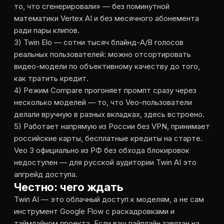
то, что сгенерировали» — без поминутной
математики Vertex AI и без месячного абонемента
ради пары клипов.
3) Twin Elo — сотни тысяч блайнд-A/B голосов
реальных пользователей: можно отсортировать
видео-модели по объективному качеству до того,
как тратить кредит.
4) Режим Compare прогоняет промпт сразу через
несколько моделей — то, что Veo-пользователи
делали вручную в разных вкладках, здесь встроено.
5) Работает напрямую из России без VPN, принимает
российские карты, бесплатные кредиты на старте.
Veo 3 официально из РФ без обхода блокировок
недоступен — для русской аудитории Twin AI это
апгрейд доступа.
Честно: чего ждать
Twin AI — это облачный доступ к моделям, а не сам
инструмент Google Flow с раскадровками и
таймлайном проекта. Если ваш пайплайн завязан на