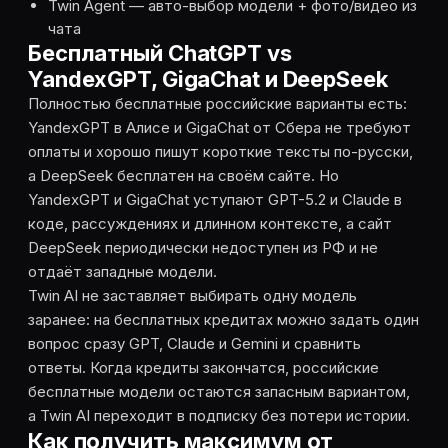
Twin Agent — авто-выбор модели + фото/видео из
чата
Бесплатный ChatGPT vs
YandexGPT, GigaChat и DeepSeek
Полностью бесплатные российские варианты есть:
YandexGPT в Алисе и GigaChat от Сбера не требуют
оплаты и хорошо пишут короткие тексты по-русски,
а DeepSeek бесплатен на своём сайте. Но
YandexGPT и GigaChat уступают GPT-5.2 и Claude в
коде, рассуждениях и длинном контексте, а сайт
DeepSeek периодически недоступен из РФ и не
отдаёт западные модели.
Twin AI не заставляет выбирать одну модель
заранее: на бесплатных кредитах можно задать один
вопрос сразу GPT, Claude и Gemini и сравнить
ответы. Когда кредиты закончатся, российские
бесплатные модели остаются запасным вариантом,
а Twin AI переходит в подписку без потери истории.
Как получить максимум от