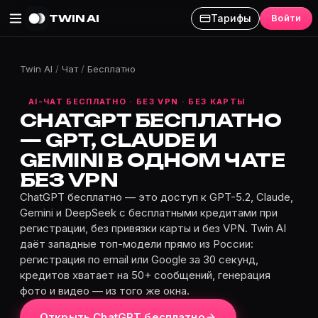
TWIN AI
Тарифы
Войти
Twin AI
/
Чат
/
Бесплатно
AI-ЧАТ БЕСПЛАТНО · БЕЗ VPN · БЕЗ КАРТЫ
CHATGPT БЕСПЛАТНО
— GPT, CLAUDE И
GEMINI В ОДНОМ ЧАТЕ
БЕЗ VPN
ChatGPT бесплатно — это доступ к GPT-5.2, Claude,
Gemini и DeepSeek с бесплатными кредитами при
регистрации, без привязки карты и без VPN. Twin AI
даёт западные топ-модели прямо из России:
регистрация по email или Google за 30 секунд,
кредитов хватает на 50+ сообщений, генерация
фото и видео — из того же окна.
Открыть ChatGPT бесплатно