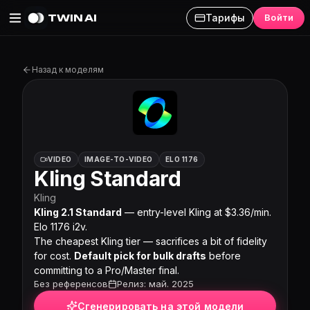
TWIN AI
Тарифы
Войти
Kling Standard на Twin AI
Назад к моделям
VIDEO
IMAGE-TO-VIDEO
ELO 1176
Kling Standard
Kling
Kling 2.1 Standard
— entry-level Kling at $3.36/min.
Elo 1176 i2v.
The cheapest Kling tier — sacrifices a bit of fidelity
for cost.
Default pick for bulk drafts
before
committing to a Pro/Master final.
Без референсов
Релиз: май. 2025
Сгенерировать на этой модели