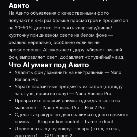
Авито
На Авито объявления с качественными фото
получают в 4–5 раз больше просмотров и продаются
на 30–50% дороже. Но снять квартиру/диван/
курточку при дневном свете на белом фоне —
реально нереально, особенно если вы не
профессионал. AI закрывает дыру: убирает лишний
фон, выправляет свет, добавляет «студийный» вид.
Что AI умеет под Авито
Удалить фон / заменить на нейтральный — Nano
Banana Pro
Убрать паразитные предметы из кадра (одежду
на стуле, носки на полу) — Nano Banana Pro
Превратить плоский снимок одежды в фото на
манекене — Nano Banana Pro + Flux 2 Pro
Сделать «ракурс по диагонали» из одного прямого
снимка — Kling motion control + frame extract
Дорисовать сцену вокруг товара (стол, стена,
контекст) — GPT Image 2